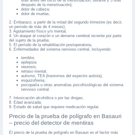
días antes del inicio de la menstruación, durante y 3 días
después de la menstruación);
dolor de cabeza;
dolor de muelas;
2. Embarazo, a partir de la mitad del segundo trimestre (es decir,
un período de más de 4 meses);
3. Agotamiento físico y/o mental;
4. Un ataque al corazón o un derrame cerebral reciente por parte
del sujeto de la prueba;
5. El período de la rehabilitación postoperatoria;
6. Enfermedades del sistema nervioso central, incluyendo:
temblor,
epilepsia
neurosis,
retraso mental,
autismo, TEA (trastornos del espectro autista),
esquizofrenia,
psicopatía u otras anomalías psicofisiológicas del sistema
nervioso central.
7. Intoxicación alcohólica o por las drogas;
8. Edad avanzada;
9. Estado de salud que requiere medicación regular.
Precio de la prueba de polígrafo en Basauri
– precio del detector de mentiras
El precio de la prueba de polígrafo en Basauri es el factor más