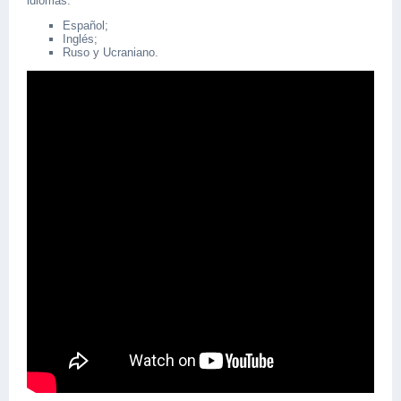
idiomas:
Español;
Inglés;
Ruso y Ucraniano.