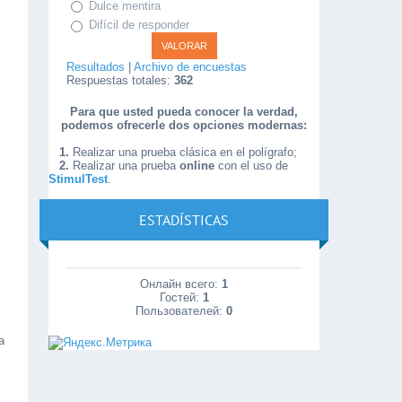
Dulce mentira
Difícil de responder
Resultados
|
Archivo de encuestas
Respuestas totales:
362
Para que usted pueda conocer la verdad,
podemos ofrecerle dos opciones modernas:
1.
Realizar una prueba clásica en el polígrafo;
2.
Realizar una prueba
online
con el uso de
StimulTest
.
ESTADÍSTICAS
Онлайн всего:
1
Гостей:
1
Пользователей:
0
a