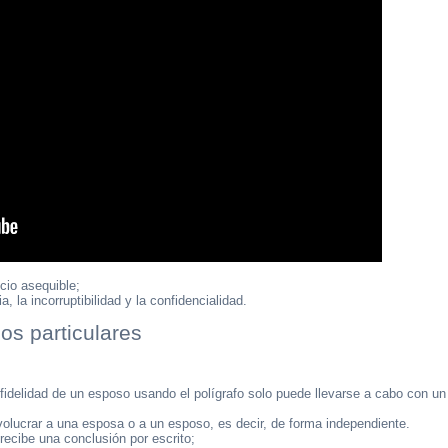
cio asequible;
 la incorruptibilidad y la confidencialidad.
os particulares
a fidelidad de un esposo usando el polígrafo solo puede llevarse a cabo con un
nvolucrar a una esposa o a un esposo, es decir, de forma independiente.
ecibe una conclusión por escrito;