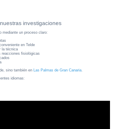
 nuestras investigaciones
bo mediante un proceso claro:
ntas
a conveniente en Telde
 la técnica
s reacciones fisiológicas
icados
a
lde, sino también en
Las Palmas de Gran Canaria
.
ientes idiomas: