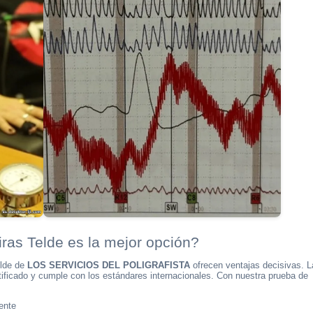
ras Telde es la mejor opción?
elde de
LOS SERVICIOS DEL POLIGRAFISTA
ofrecen ventajas decisivas. L
tificado y cumple con los estándares internacionales. Con nuestra prueba de
ente