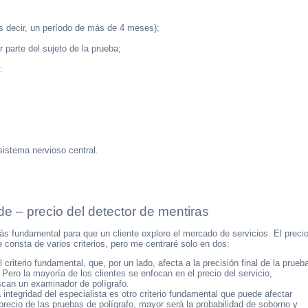
es decir, un período de más de 4 meses);
 parte del sujeto de la prueba;
:
sistema nervioso central.
de – precio del detector de mentiras
más fundamental para que un cliente explore el mercado de servicios. El preci
 consta de varios criterios, pero me centraré solo en dos:
criterio fundamental, que, por un lado, afecta a la precisión final de la prueb
. Pero la mayoría de los clientes se enfocan en el precio del servicio,
can un examinador de polígrafo.
 integridad del especialista es otro criterio fundamental que puede afectar
precio de las pruebas de polígrafo, mayor será la probabilidad de soborno y