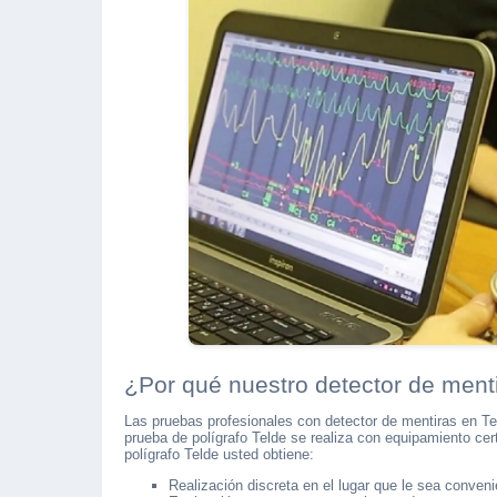
¿Por qué nuestro detector de menti
Las pruebas profesionales con detector de mentiras en T
prueba de polígrafo Telde se realiza con equipamiento cer
polígrafo Telde usted obtiene:
Realización discreta en el lugar que le sea conveni