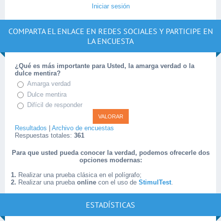
Iniciar sesión
COMPARTA EL ENLACE EN REDES SOCIALES Y PARTICIPE EN
LA ENCUESTA
¿Qué es más importante para Usted, la amarga verdad o la
dulce mentira?
Amarga verdad
Dulce mentira
Difícil de responder
Resultados
|
Archivo de encuestas
Respuestas totales:
361
Para que usted pueda conocer la verdad, podemos ofrecerle dos
opciones modernas:
1.
Realizar una prueba clásica en el polígrafo;
2.
Realizar una prueba
online
con el uso de
StimulTest
.
ESTADÍSTICAS