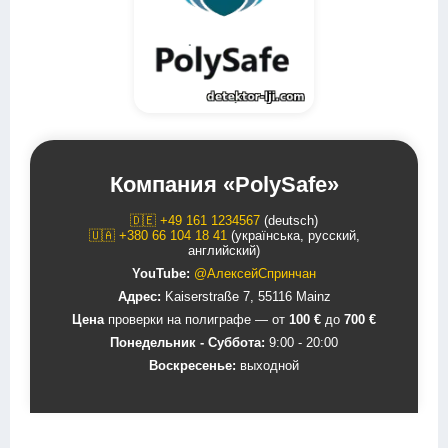
Компания «PolySafe»
🇩🇪 +49 161 1234567
(deutsch)
🇺🇦 +380 66 104 18 41
(українська, русский,
английский)
YouTube:
@АлексейСпринчан
Адрес:
Kaiserstraße 7, 55116 Mainz
Цена
проверки на полиграфе — от
100 €
до
700 €
Понедельник - Суббота:
9:00 - 20:00
Воскресенье:
выходной