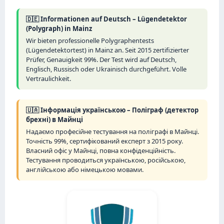
🇩🇪 Informationen auf Deutsch – Lügendetektor
(Polygraph) in Mainz
Wir bieten professionelle Polygraphentests
(Lügendetektortest) in Mainz an. Seit 2015 zertifizierter
Prüfer, Genauigkeit 99%. Der Test wird auf Deutsch,
Englisch, Russisch oder Ukrainisch durchgeführt. Volle
Vertraulichkeit.
🇺🇦 Інформація українською – Поліграф (детектор
брехні) в Майнці
Надаємо професійне тестування на поліграфі в Майнці.
Точність 99%, сертифікований експерт з 2015 року.
Власний офіс у Майнці, повна конфіденційність.
Тестування проводиться українською, російською,
англійською або німецькою мовами.