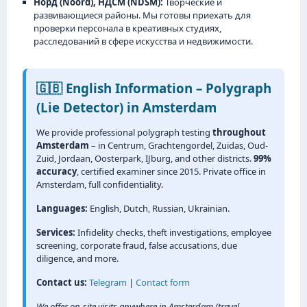
Норд (Noord), НДСМ (NDSM):
Творческие и
развивающиеся районы. Мы готовы приехать для
проверки персонала в креативных студиях,
расследований в сфере искусства и недвижимости.
🇬🇧 English Information – Polygraph
(Lie Detector) in Amsterdam
We provide professional polygraph testing
throughout
Amsterdam
– in Centrum, Grachtengordel, Zuidas, Oud-
Zuid, Jordaan, Oosterpark, IJburg, and other districts.
99%
accuracy
, certified examiner since 2015. Private office in
Amsterdam, full confidentiality.
Languages:
English, Dutch, Russian, Ukrainian.
Services:
Infidelity checks, theft investigations, employee
screening, corporate fraud, false accusations, due
diligence, and more.
Contact us:
Telegram
|
Contact form
We offer on-site visits anywhere in Amsterdam (travel