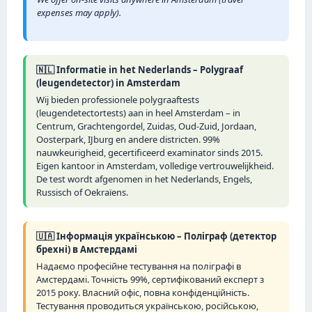
expenses may apply).
🇳🇱 Informatie in het Nederlands – Polygraaf
(leugendetector) in Amsterdam
Wij bieden professionele polygraaftests
(leugendetectortests) aan in heel Amsterdam – in
Centrum, Grachtengordel, Zuidas, Oud-Zuid, Jordaan,
Oosterpark, IJburg en andere districten. 99%
nauwkeurigheid, gecertificeerd examinator sinds 2015.
Eigen kantoor in Amsterdam, volledige vertrouwelijkheid.
De test wordt afgenomen in het Nederlands, Engels,
Russisch of Oekraïens.
🇺🇦 Інформація українською – Поліграф (детектор
брехні) в Амстердамі
Надаємо професійне тестування на поліграфі в
Амстердамі. Точність 99%, сертифікований експерт з
2015 року. Власний офіс, повна конфіденційність.
Тестування проводиться українською, російською,