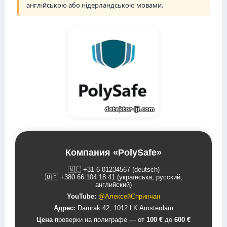
англійською або нідерландською мовами.
Компания «PolySafe»
🇳🇱 +31 6 01234567
(deutsch)
🇺🇦 +380 66 104 18 41
(українська, русский,
английский)
YouTube:
@АлексейСпринчан
Адрес:
Damrak 42, 1012 LK Amsterdam
Цена
проверки на полиграфе — от
100 €
до
600 €