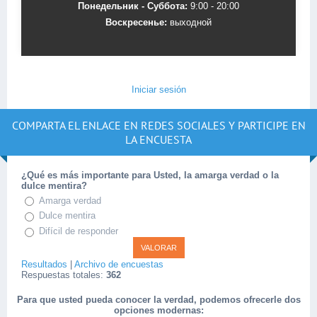
Понедельник - Суббота:
9:00 - 20:00
Воскресенье:
выходной
Iniciar sesión
COMPARTA EL ENLACE EN REDES SOCIALES Y PARTICIPE EN
LA ENCUESTA
¿Qué es más importante para Usted, la amarga verdad o la
dulce mentira?
Amarga verdad
Dulce mentira
Difícil de responder
Resultados
|
Archivo de encuestas
Respuestas totales:
362
Para que usted pueda conocer la verdad, podemos ofrecerle dos
opciones modernas: