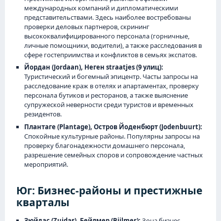
международных компаний и дипломатическими
представительствами. Здесь наиболее востребованы
проверки деловых партнеров, скрининг
высококвалифицированного персонала (горничные,
личные помощники, водители), а также расследования в
сфере гостеприимства и конфликтов в семьях экспатов.
Йордан (Jordaan), Неген straatjes (9 улиц):
Туристический и богемный эпицентр. Часты запросы на
расследование краж в отелях и апартаментах, проверку
персонала бутиков и ресторанов, а также выяснение
супружеской неверности среди туристов и временных
резидентов.
Плантаге (Plantage), Остров Йоденбюрт (Jodenbuurt):
Спокойные культурные районы. Популярны запросы на
проверку благонадежности домашнего персонала,
разрешение семейных споров и сопровождение частных
мероприятий.
Юг: Бизнес-районы и престижные
кварталы
Зюйдас (Zuidas), Бейлмер (Bijlmer):
Зона бизнес-