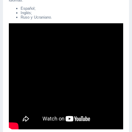
idiomas:
Español;
Inglés;
Ruso y Ucraniano.