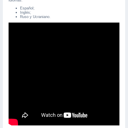
idiomas:
Español;
Inglés;
Ruso y Ucraniano.