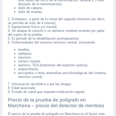
días antes del inicio de la menstruación, durante y 3 días
después de la menstruación);
dolor de cabeza;
dolor de muelas;
2. Embarazo, a partir de la mitad del segundo trimestre (es decir,
un período de más de 4 meses);
3. Agotamiento físico y/o mental;
4. Un ataque al corazón o un derrame cerebral reciente por parte
del sujeto de la prueba;
5. El período de la rehabilitación postoperatoria;
6. Enfermedades del sistema nervioso central, incluyendo:
temblor,
epilepsia
neurosis,
retraso mental,
autismo, TEA (trastornos del espectro autista),
esquizofrenia,
psicopatía u otras anomalías psicofisiológicas del sistema
nervioso central.
7. Intoxicación alcohólica o por las drogas;
8. Edad avanzada;
9. Estado de salud que requiere medicación regular.
Precio de la prueba de polígrafo en
Marchena – precio del detector de mentiras
El precio de la prueba de polígrafo en Marchena es el factor más