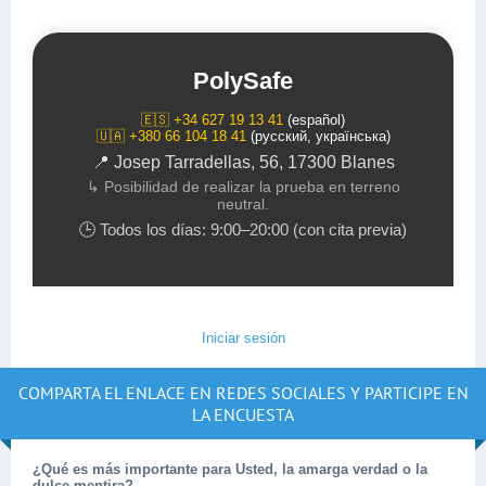
PolySafe
🇪🇸 +34 627 19 13 41
(español)
🇺🇦 +380 66 104 18 41
(русский, українська)
📍 Josep Tarradellas, 56, 17300 Blanes
↳ Posibilidad de realizar la prueba en terreno
neutral.
🕒 Todos los días: 9:00–20:00 (con cita previa)
Iniciar sesión
COMPARTA EL ENLACE EN REDES SOCIALES Y PARTICIPE EN
LA ENCUESTA
¿Qué es más importante para Usted, la amarga verdad o la
dulce mentira?