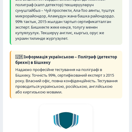
полиграф (калп детектор) текшерүүлөрүн
сунуштайбыз – Чуй проспекти, Ала-Тоо аянты, түштүк
микрорайондор, Аламүдүн жана башка райондордо.
99% тактык, 2015-жылдан тартып сертификатталган
эксперт. Бишкекте жеке кеңсе, толугу менен
купуялуулук. Текшерүү англис, кыргыз, орус же
украин тилинде жүргүзүлөт.
🇺🇦 Інформація українською – Поліграф (детектор
брехні) в Бішкеку
Надаємо професійне тестування на поліграфі в
Бішкеку. Точність 99%, сертифікований експерт з 2015
року. Власний офіс, повна конфіденційність. Тестування
проводиться українською, російською, англійською
або киргизькою мовами.