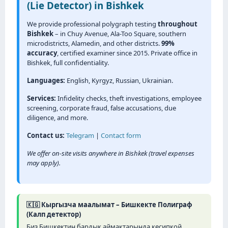
(Lie Detector) in Bishkek
We provide professional polygraph testing
throughout
Bishkek
– in Chuy Avenue, Ala-Too Square, southern
microdistricts, Alamedin, and other districts.
99%
accuracy
, certified examiner since 2015. Private office in
Bishkek, full confidentiality.
Languages:
English, Kyrgyz, Russian, Ukrainian.
Services:
Infidelity checks, theft investigations, employee
screening, corporate fraud, false accusations, due
diligence, and more.
Contact us:
Telegram
|
Contact form
We offer on-site visits anywhere in Bishkek (travel expenses
may apply).
🇰🇬 Кыргызча маалымат – Бишкекте Полиграф
(Калп детектор)
Биз Бишкектин бардык аймактарында кесипкой