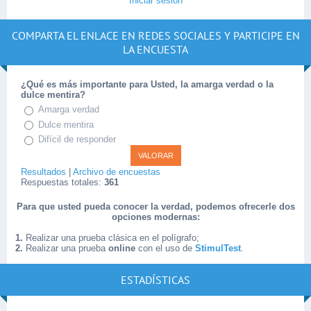
Iniciar sesión
COMPARTA EL ENLACE EN REDES SOCIALES Y PARTICIPE EN
LA ENCUESTA
¿Qué es más importante para Usted, la amarga verdad o la
dulce mentira?
Amarga verdad
Dulce mentira
Difícil de responder
Resultados
|
Archivo de encuestas
Respuestas totales:
361
Para que usted pueda conocer la verdad, podemos ofrecerle dos
opciones modernas:
1.
Realizar una prueba clásica en el polígrafo;
2.
Realizar una prueba
online
con el uso de
StimulTest
.
ESTADÍSTICAS