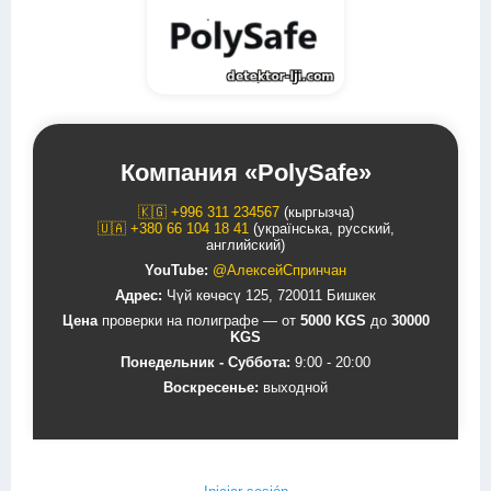
Компания «PolySafe»
🇰🇬 +996 311 234567
(кыргызча)
🇺🇦 +380 66 104 18 41
(українська, русский,
английский)
YouTube:
@АлексейСпринчан
Адрес:
Чүй көчөсү 125, 720011 Бишкек
Цена
проверки на полиграфе — от
5000 KGS
до
30000
KGS
Понедельник - Суббота:
9:00 - 20:00
Воскресенье:
выходной